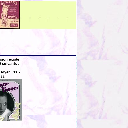
nson existe
 suivants :
Boyer 1931-
33.