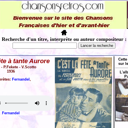
Recherche d'un titre, interprète ou auteur compositeur :
Cette
ête à tante Aurore
sur l
- P.Fekete - V.Scotto
1936
L'al
Pa
prètes:
Fernandel
,
Fernandel