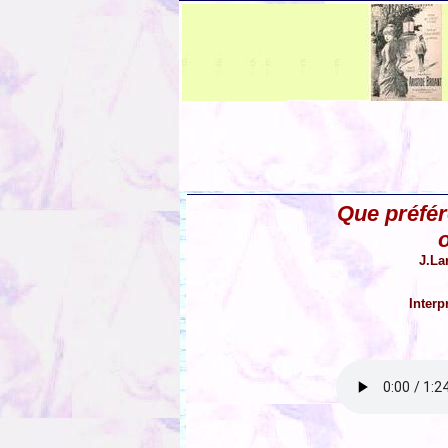
Que préfér
o
J.La
Interp