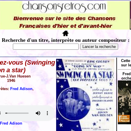
Recherche d'un titre, interprète ou auteur compositeur :
Cette
ez-vous (Swinging
sur l
n a star)
Fred
rue-J.Van Huesen
orche
1946
rètes:
Fred Adison
,
Fred Adison