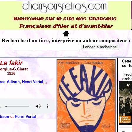
Recherche d'un titre, interprète ou auteur compositeur :
Cette
Le fakir
sur l
orgius-G.Claret
1936
Fred
orche
red Adison
,
Henri Vertal
, ,
dison
et
Henri Vertal