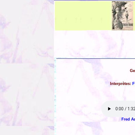
Ge
Interprètes:
F
Fred A