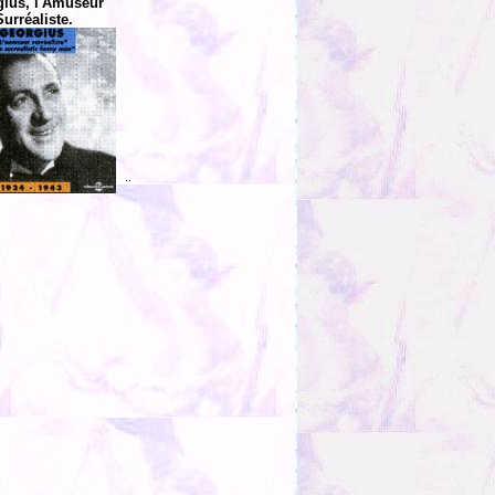
ius, l'Amuseur
Surréaliste.
..