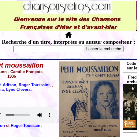
Recherche d'un titre, interprète ou auteur compositeur :
Cette
it moussaillon
sur l
unn - Camille François
1936
Fred
orche
d Adison
,
Roger Toussaint
, ,
ia
,
Lyne Clevers
,
son
et
Roger Toussaint