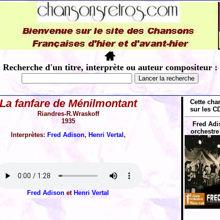
Recherche d'un titre, interprète ou auteur compositeur :
La fanfare de Ménilmontant
Cette cha
sur les CD
Riandres-R.Wraskoff
1935
Fred Adi
orchestre
Interprètes:
Fred Adison
,
Henri Vertal
,
Fred Adison
et
Henri Vertal