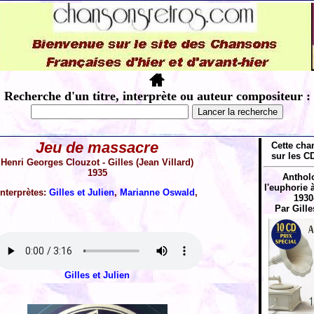
Recherche d'un titre, interprète ou auteur compositeur :
Jeu de massacre
Cette cha
sur les CD
Henri Georges Clouzot - Gilles (Jean Villard)
1935
Antholo
l'euphorie 
Interprètes:
Gilles et Julien
,
Marianne Oswald
,
1930
Par Gille
Gilles et Julien