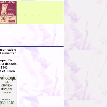
nson existe
 suivants :
gie : De
à la débacle -
-1940.
s et Julien