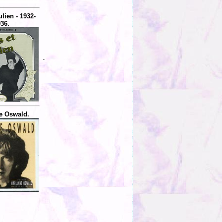
ulien - 1932-
36.
..
e Oswald.