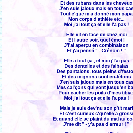
Et des rubans dans les cheveux
J'en suis jaloux mais en tous ca
Tout c'que m'a donné mon papa
Mon corps d'athlète etc...
Moi j'ai tout ça et elle l'a pas !
Elle vit en face de chez moi
Et l'autre soir, quel émoi !
J'l'ai aperçu en combinaison
Et j'ai pensé " - Crénom ! "
Elle a tout ça , et moi j'l'ai pas
Des dentelles et des falbalas
Des pantalons, tous pleins d'fest
Et des mignons soutien-têtons
J'en suis jaloux mais en tous ca
Mes cal'çons qui vont jusqu'en b
Pour cacher les poils d'mes tibia
Moi j'ai tout ça et elle l'a pas !
Mais je suis dev'nu son p'tit mari
Et c'est curieux c'qu'elle a gross
Et quand elle se plaint du mal au c
J'me dit " - y'a pas d'erreur ! "