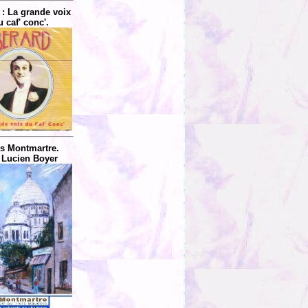
 : La grande voix
u caf' conc'.
is Montmartre.
 Lucien Boyer