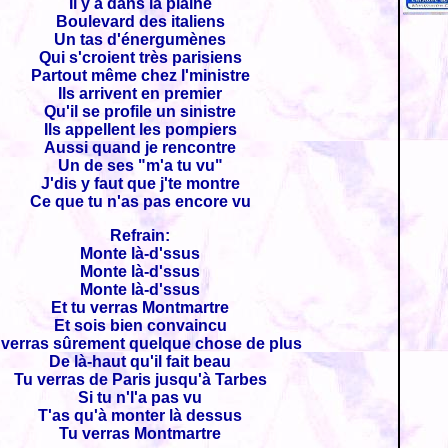
Il y a dans la plaine
Boulevard des italiens
Un tas d'énergumènes
Qui s'croient très parisiens
Partout même chez l'ministre
Ils arrivent en premier
Qu'il se profile un sinistre
Ils appellent les pompiers
Aussi quand je rencontre
Un de ses "m'a tu vu"
J'dis y faut que j'te montre
Ce que tu n'as pas encore vu
Refrain:
Monte là-d'ssus
Monte là-d'ssus
Monte là-d'ssus
Et tu verras Montmartre
Et sois bien convaincu
 verras sûrement quelque chose de plus
De là-haut qu'il fait beau
Tu verras de Paris jusqu'à Tarbes
Si tu n'l'a pas vu
T'as qu'à monter là dessus
Tu verras Montmartre