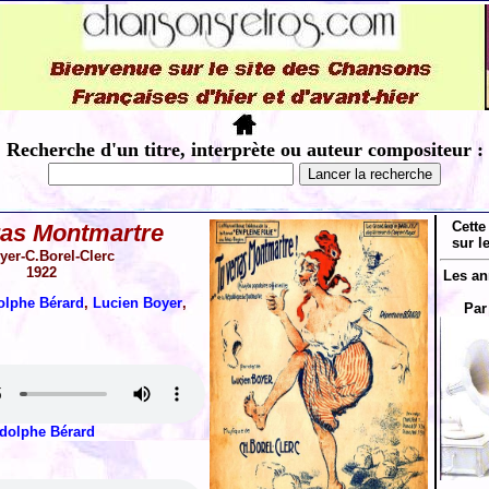
Recherche d'un titre, interprète ou auteur compositeur :
Cette
ras Montmartre
sur l
yer-C.Borel-Clerc
1922
Les an
olphe Bérard
,
Lucien Boyer
,
Par
dolphe Bérard