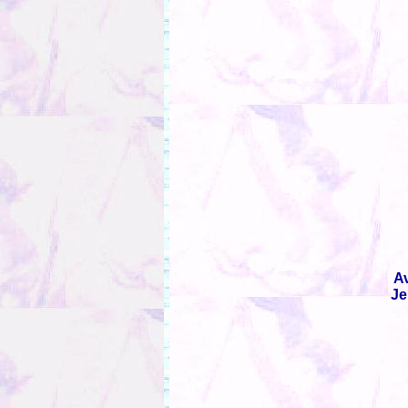
Av
Je