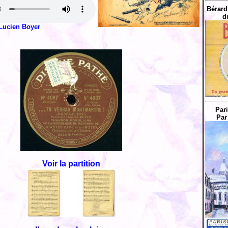
Bérard
d
Lucien Boyer
Par
Par
Voir la partition