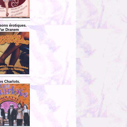
ons érotiques.
Par Dranem
es Charlots.