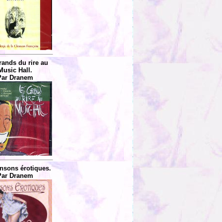
rands du rire au
Music Hall.
Par Dranem
nsons érotiques.
Par Dranem