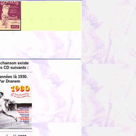
 chanson existe
es CD suivants :
années là 1930.
Par Dranem