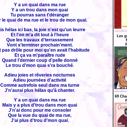
Y a un quai dans ma rue
Y a un trou dans mon quai
Tu pourras sans t'déranger
r le quai de ma rue et le trou de mon quai.
s hélas ici bas, la joie n'est qu'un leurre
Et l'on m'a dit tout à l'heure
Les g
Que les travaux d'terrassement
Vont s'terminer prochain'ment.
t pas drôle pour moi qu'en avait l'habitude
Et ça va m'paraître rude
Quand l'dernier coup d'pelle donné
Le trou d'mon quai s'ra bouché.
Adieu joies et rêveries nocturnes
Adieu journées d'activité
Comme autrefois seul dans ma turne
J'n'aurai plus hélas qu'à chanter.
69 Cha
Y a un quai dans ma rue
Mais y a plus d'trou dans mon quai
J'n'ai donc pour me consoler
Que la vue du quai de ma rue,
J'ai plus d'trou d'mon quai.