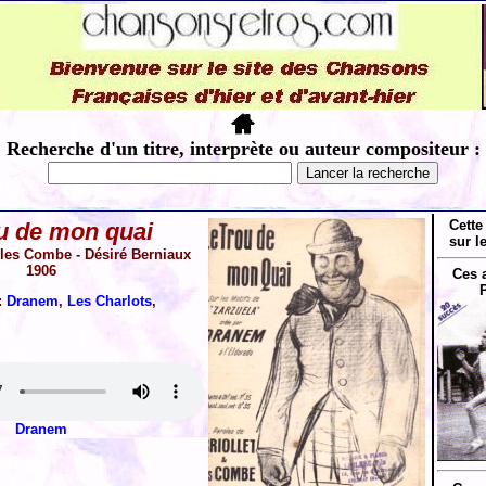
Recherche d'un titre, interprète ou auteur compositeur :
Cette
ou de mon quai
sur l
Jules Combe - Désiré Berniaux
1906
Ces 
:
Dranem
,
Les Charlots
,
Dranem