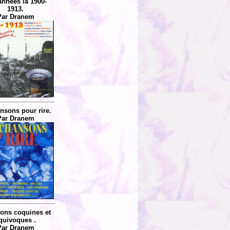
années là 1900-
1913.
Par Dranem
nsons pour rire.
Par Dranem
ons coquines et
quivoques .
Par Dranem