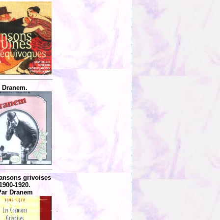
Dranem.
ansons grivoises
1900-1920.
Par Dranem
..