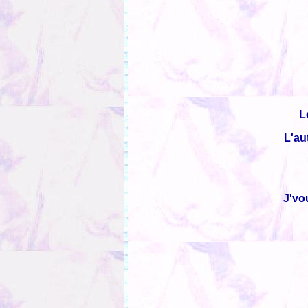
L
L'au
J'vo