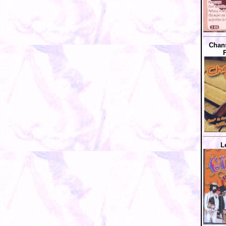
Chans
L