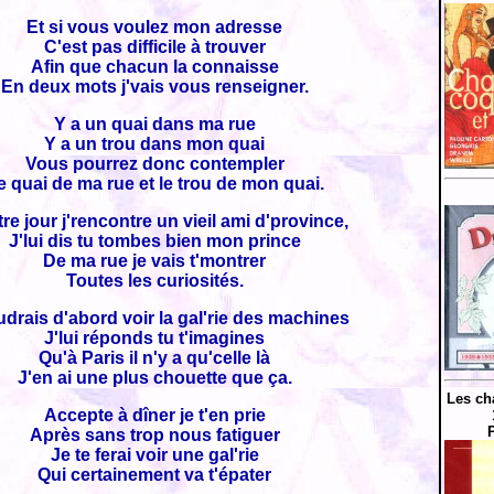
Et si vous voulez mon adresse
C'est pas difficile à trouver
Afin que chacun la connaisse
En deux mots j'vais vous renseigner.
Y a un quai dans ma rue
Y a un trou dans mon quai
Vous pourrez donc contempler
e quai de ma rue et le trou de mon quai.
tre jour j'rencontre un vieil ami d'province,
J'lui dis tu tombes bien mon prince
De ma rue je vais t'montrer
Toutes les curiosités.
udrais d'abord voir la gal'rie des machines
J'lui réponds tu t'imagines
Qu'à Paris il n'y a qu'celle là
J'en ai une plus chouette que ça.
Les ch
Accepte à dîner je t'en prie
Après sans trop nous fatiguer
Je te ferai voir une gal'rie
Qui certainement va t'épater