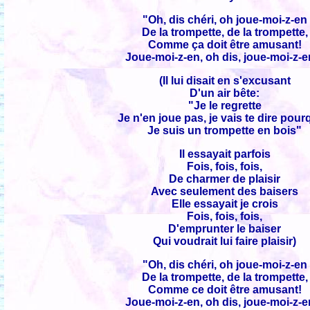
"Oh, dis chéri, oh joue-moi-z-en
De la trompette, de la trompette,
Comme ça doit être amusant!
Joue-moi-z-en, oh dis, joue-moi-z-e
(Il lui disait en s'excusant
D'un air bête:
"Je le regrette
Je n'en joue pas, je vais te dire pour
Je suis un trompette en bois"
Il essayait parfois
Fois, fois, fois,
De charmer de plaisir
Avec seulement des baisers
Elle essayait je crois
Fois, fois, fois,
D'emprunter le baiser
Qui voudrait lui faire plaisir)
"Oh, dis chéri, oh joue-moi-z-en
De la trompette, de la trompette,
Comme ce doit être amusant!
Joue-moi-z-en, oh dis, joue-moi-z-e