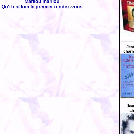
Marilou marilou
Qu'il est loin le premier rendez-vous
Jea
charm
Jea
ch