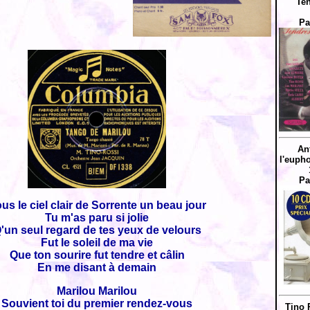
Ten
Pa
An
l'eupho
Pa
us le ciel clair de Sorrente un beau jour
Tu m'as paru si jolie
'un seul regard de tes yeux de velours
Fut le soleil de ma vie
Que ton sourire fut tendre et câlin
En me disant à demain
Marilou Marilou
Souvient toi du premier rendez-vous
Tino 