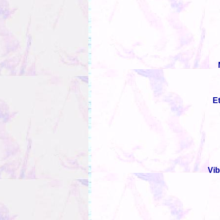
E
Vib