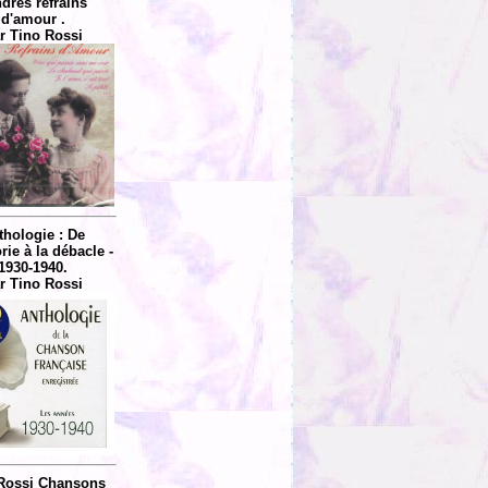
dres refrains
d'amour .
r Tino Rossi
thologie : De
rie à la débacle -
1930-1940.
r Tino Rossi
Rossi Chansons