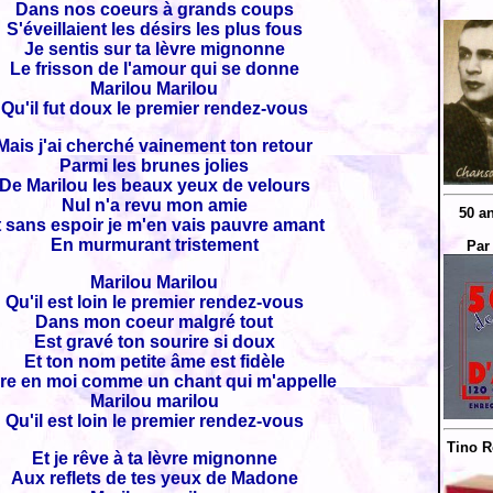
Dans nos coeurs à grands coups
S'éveillaient les désirs les plus fous
Je sentis sur ta lèvre mignonne
Le frisson de l'amour qui se donne
Marilou Marilou
Qu'il fut doux le premier rendez-vous
Mais j'ai cherché vainement ton retour
Parmi les brunes jolies
De Marilou les beaux yeux de velours
Nul n'a revu mon amie
50 a
t sans espoir je m'en vais pauvre amant
En murmurant tristement
Par
Marilou Marilou
Qu'il est loin le premier rendez-vous
Dans mon coeur malgré tout
Est gravé ton sourire si doux
Et ton nom petite âme est fidèle
re en moi comme un chant qui m'appelle
Marilou marilou
Qu'il est loin le premier rendez-vous
Tino R
Et je rêve à ta lèvre mignonne
Aux reflets de tes yeux de Madone