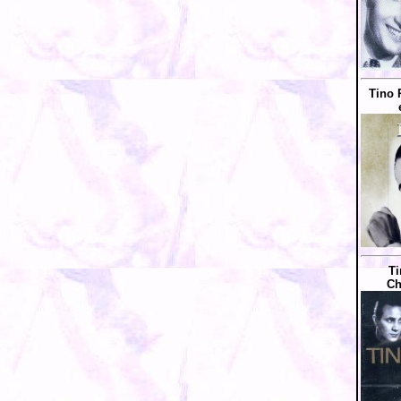
Tino 
Ti
Ch