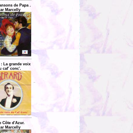
ansons de Papa .
ar Marcelly
 : La grande voix
u caf' conc'.
..
e Côte d'Azur.
ar Marcelly