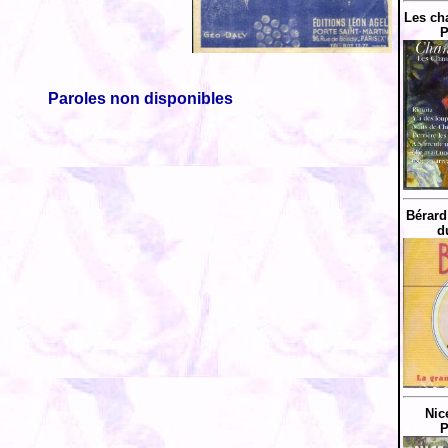
Les ch
P
Paroles non disponibles
Bérard
d
Nic
P