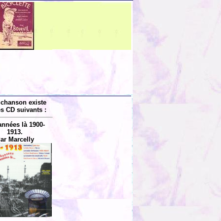
 chanson existe
es CD suivants :
années là 1900-
1913.
ar Marcelly