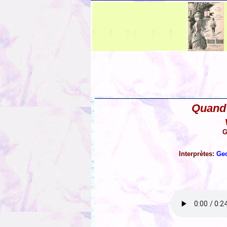
Quand 
G
Interprètes:
Ge