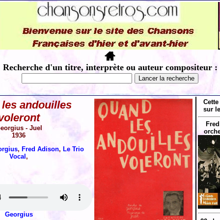
Recherche d'un titre, interprète ou auteur compositeur :
Cette
les andouilles
sur l
voleront
Fred
eorgius - Juel
orche
1936
orgius
,
Fred Adison
,
Le Trio
Vocal
,
Georgius