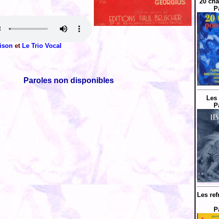
20 cha
P
ison
et
Le Trio Vocal
Paroles non disponibles
Les 
P
Les ref
P