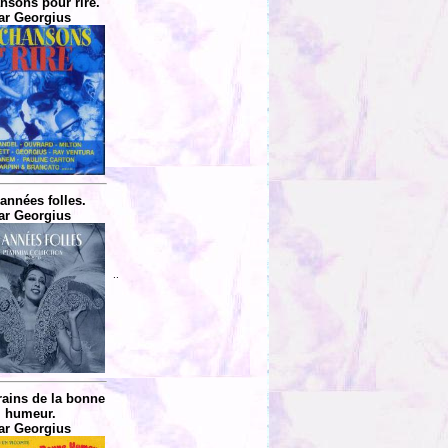
nsons pour rire.
ar Georgius
années folles.
ar Georgius
..
rains de la bonne
humeur.
ar Georgius