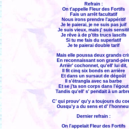
Refrain :
On t'appelle Fleur des Fortifs
Fais un arrêt facultatif
Nous irons prendre l'appéritif
Je le paierai, je ne suis pas juif
Je suis vieux, mais j' suis sensiti
Je rêve à de p'tits trucs lascifs
Si tu me fais du superlatif
Je te paierai double tarif
Mais elle poussa deux grands cri
En reconnaissant son grand-pèr
Arrièr' cochonnet, qu'ell' lui dit,
Il fit cinq six bonds en arrière
Et dans un sursaut de dégoût
Il s'étrangla avec sa barbe
Et se j'ta son corps dans l'égout
Tandis qu'ell' s' pendait à un arbr
C' qui prouv' qu'y a toujours du co
Ousqu'y a du sens et d' l'honneu
Dernier refrain :
On l'appelait Fleur des Fortifs