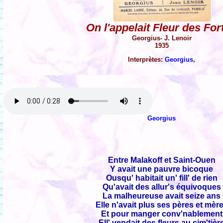
On l'appelait Fleur des Fort
Georgius- J. Lenoir
1935
Interprètes:
Georgius
,
Georgius
Entre Malakoff et Saint-Ouen
Y avait une pauvre bicoque
Ousqu' habitait un' fill' de rien
Qu'avait des allur's équivoques
La malheureuse avait seize ans
Elle n'avait plus ses pères et mèr
Et pour manger conv'nablement
Ell' vendait des fleurs au cim'tièr