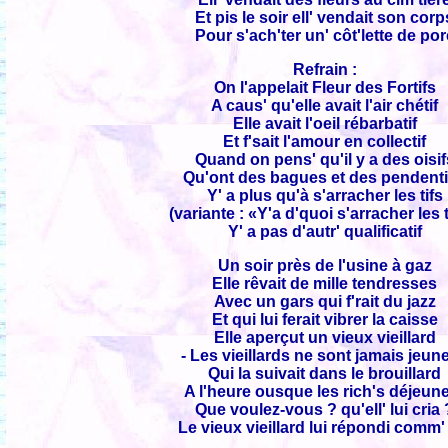
Et pis le soir ell' vendait son corp
Pour s'ach'ter un' côt'lette de por
Refrain :
On l'appelait Fleur des Fortifs
A caus' qu'elle avait l'air chétif
Elle avait l'oeil rébarbatif
Et f'sait l'amour en collectif
Quand on pens' qu'il y a des oisif
Qu'ont des bagues et des pendenti
Y' a plus qu'à s'arracher les tifs
(variante : «Y'a d'quoi s'arracher les t
Y' a pas d'autr' qualificatif
Un soir près de l'usine à gaz
Elle rêvait de mille tendresses
Avec un gars qui f'rait du jazz
Et qui lui ferait vibrer la caisse
Elle aperçut un vieux vieillard
- Les vieillards ne sont jamais jeune
Qui la suivait dans le brouillard
A l'heure ousque les rich's déjeun
Que voulez-vous ? qu'ell' lui cria 
Le vieux vieillard lui répondi comm'