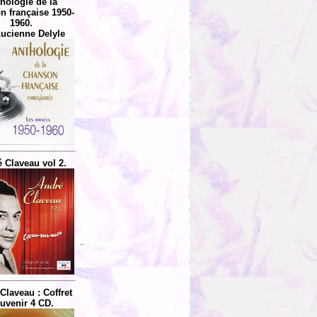
hologie de la
n française 1950-
1960.
Lucienne Delyle
 Claveau vol 2.
..
Claveau : Coffret
uvenir 4 CD.