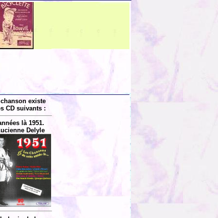
 chanson existe
es CD suivants :
années là 1951.
Lucienne Delyle