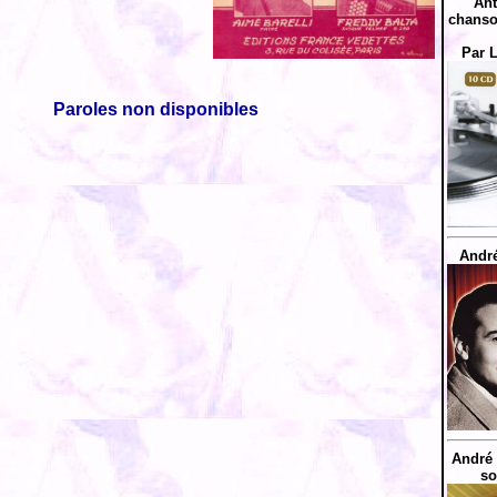
Ant
chanso
Par 
Paroles non disponibles
André
André 
so