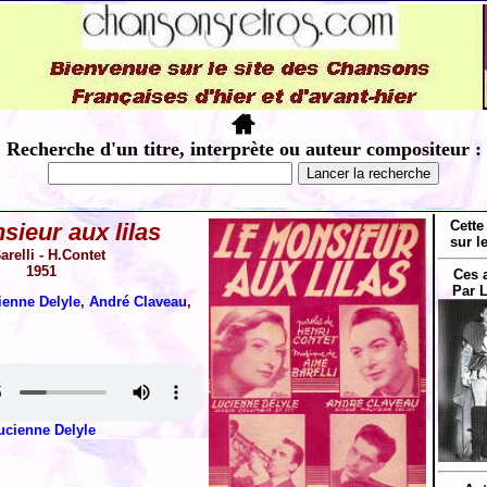
Recherche d'un titre, interprète ou auteur compositeur :
Cette
sieur aux lilas
sur l
arelli - H.Contet
1951
Ces 
Par 
ienne Delyle
,
André Claveau
,
ucienne Delyle