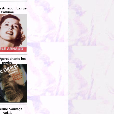
e Arnaud : La rue
s'allume.
geret chante les
poètes.
erine Sauvage
voL1.