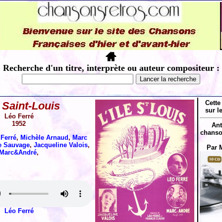
Recherche d'un titre, interprète ou auteur compositeur :
Cette
e Saint-Louis
sur l
Léo Ferré
1952
Ant
chanso
 Ferré
,
Michèle Arnaud
,
Marc
e Sauvage
,
Jacqueline Valois
,
Par 
Marc&André
,
Léo Ferré