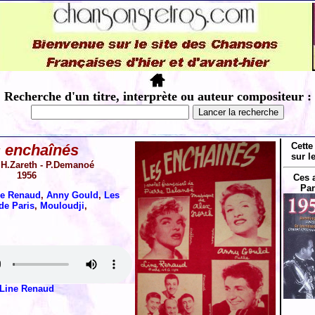
Recherche d'un titre, interprète ou auteur compositeur :
Cette
 enchaînés
sur l
 H.Zareth - P.Demanoé
1956
Ces 
Par
ne Renaud
,
Anny Gould
,
Les
de Paris
,
Mouloudji
,
Line Renaud