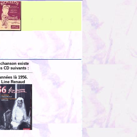
 chanson existe
es CD suivants :
années là 1956.
 Line Renaud