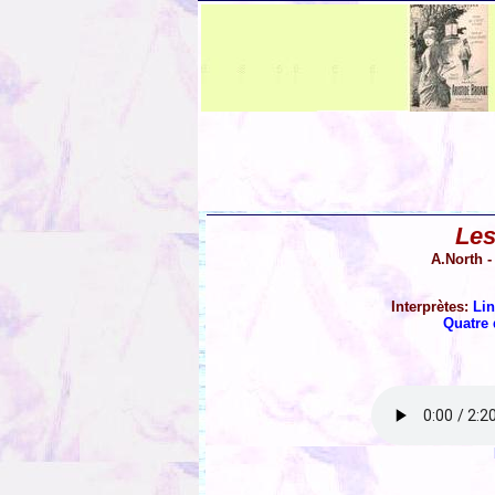
Les
A.North -
Interprètes:
Li
Quatre 