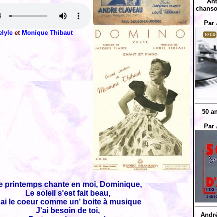
Ant
chanso
Par 
lyle
et
Monique Thibaut
50 a
Par 
e printemps chante en moi, Dominique,
Le soleil s'est fait beau,
'ai le coeur comme un' boite à musique
J'ai besoin de toi,
André