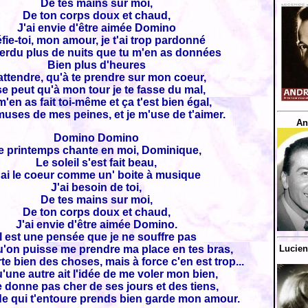
De tes mains sur moi,
De ton corps doux et chaud,
J'ai envie d'être aimée Domino
fie-toi, mon amour, je t'ai trop pardonné
perdu plus de nuits que tu m'en as données
Bien plus d'heures
attendre, qu'à te prendre sur mon coeur,
 se peut qu'à mon tour je te fasse du mal,
m'en as fait toi-même et ça t'est bien égal,
muses de mes peines, et je m'use de t'aimer.
An
Domino Domino
e printemps chante en moi, Dominique,
Le soleil s'est fait beau,
'ai le coeur comme un' boite à musique
J'ai besoin de toi,
De tes mains sur moi,
De ton corps doux et chaud,
J'ai envie d'être aimée Domino.
Il est une pensée que je ne souffre pas
u'on puisse me prendre ma place en tes bras,
Lucien
e bien des choses, mais à force c'en est trop...
u'une autre ait l'idée de me voler mon bien,
 donne pas cher de ses jours et des tiens,
de qui t'entoure prends bien garde mon amour.