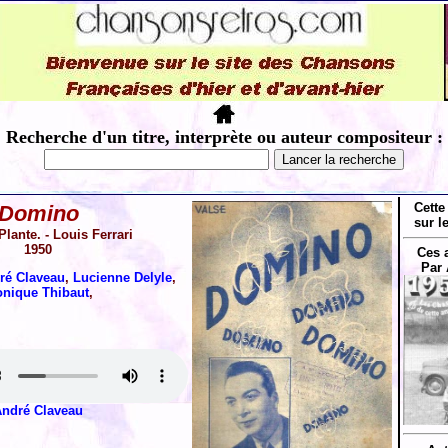
Recherche d'un titre, interprète ou auteur compositeur :
Cette
Domino
sur l
lante. - Louis Ferrari
1950
Ces 
Par 
ré Claveau
,
Lucienne Delyle
,
nique Thibaut
,
ndré Claveau