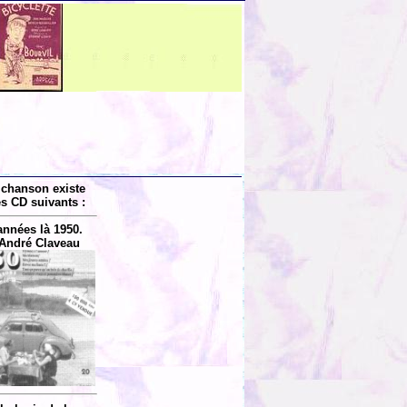
 chanson existe
es CD suivants :
années là 1950.
André Claveau