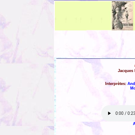
Jacques P
Interprètes:
And
Mo
A