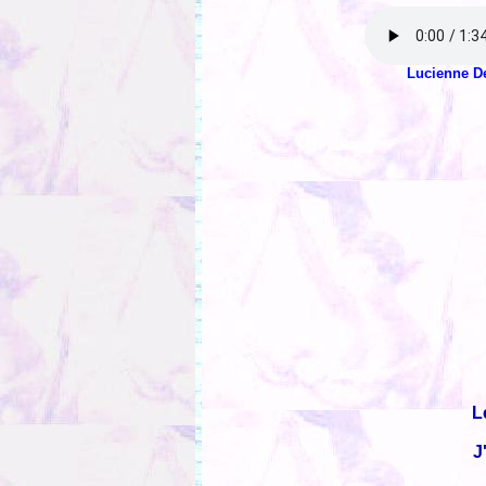
Lucienne De
L
J