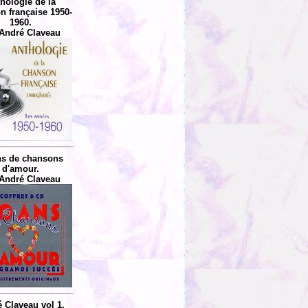
hologie de la
n française 1950-
1960.
André Claveau
ns de chansons
d'amour.
André Claveau
 Claveau vol 1.