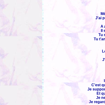
Mé
J'ai 
A 
Il
Tu 
Tu t'a
L
J
C'est q
Je support
Et q
Je ne
Je regar