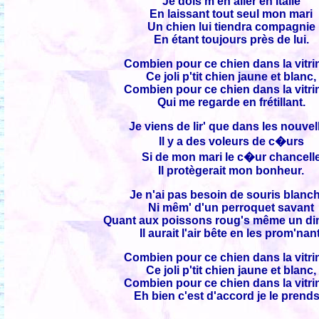
Je dois m'en aller en Italie
En laissant tout seul mon mari
Un chien lui tiendra compagnie
En étant toujours près de lui.
Combien pour ce chien dans la vitri
Ce joli p'tit chien jaune et blanc,
Combien pour ce chien dans la vitri
Qui me regarde en frétillant.
Je viens de lir' que dans les nouvel
Il y a des voleurs de c�urs
Si de mon mari le c�ur chancell
Il protègerait mon bonheur.
Je n'ai pas besoin de souris blanc
Ni mêm' d'un perroquet savant
Quant aux poissons roug's même un d
Il aurait l'air bête en les prom'nant
Combien pour ce chien dans la vitri
Ce joli p'tit chien jaune et blanc,
Combien pour ce chien dans la vitri
Eh bien c'est d'accord je le prends.