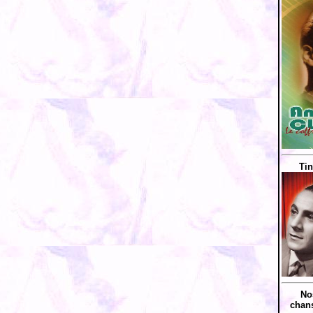
Tin
No
chans