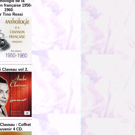
hologie de la
n française 1950-
1960.
r Tino Rossi
 Claveau vol 2.
Claveau : Coffret
uvenir 4 CD.