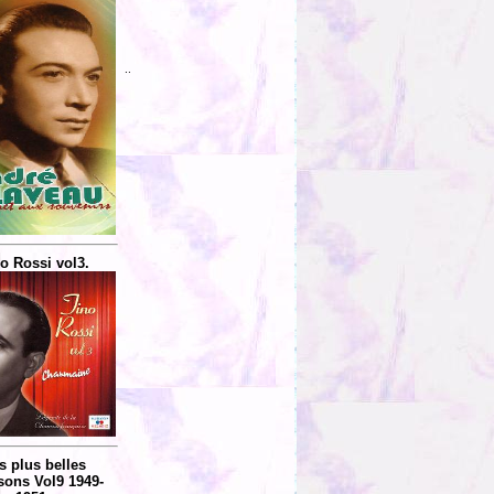
..
o Rossi vol3.
s plus belles
ons Vol9 1949-