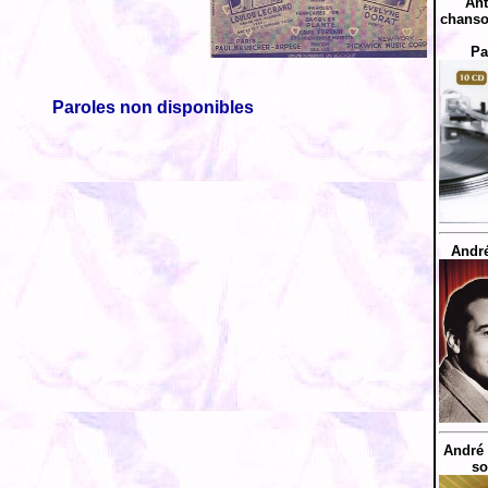
Ant
chanso
Pa
Paroles non disponibles
André
André 
so