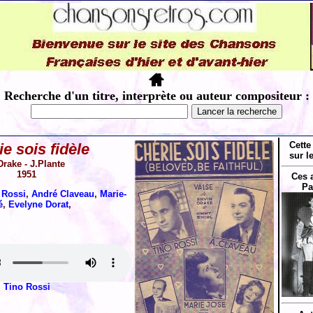
Recherche d'un titre, interprète ou auteur compositeur :
Cette
e sois fidèle
sur l
Drake - J.Plante
1951
Ces 
Pa
 Rossi
,
André Claveau
,
Marie-
é
,
Evelyne Dorat
,
Tino Rossi