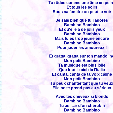
Tu rôdes comme une âme en pei
Et tous les soirs
Sous sa fenêtre on peut te voir
Je sais bien que tu l'adores
Bambino Bambino
Et qu'elle a de jolis yeux
Bambino Bambino
Mais tu es trop jeune encore
Bambino Bambino
Pour jouer les amoureux !
Et gratta, gratta sur ton mandolin
Mon petit Bambino
Ta musique est plus jolie
Que tout le ciel de l'Italie
Et canta, canta de ta voix câline
Mon petit Bambino
Tu peux chanter tant que tu veu
Elle ne te prend pas au sérieux
Avec tes cheveux si blonds
Bambino Bambino
Tu as l'air d'un chérubin
Bambino Bambino