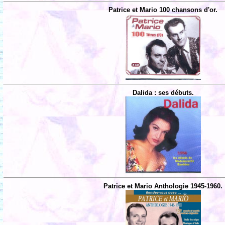
Patrice et Mario 100 chansons d'or.
Dalida : ses débuts.
Patrice et Mario Anthologie 1945-1960.