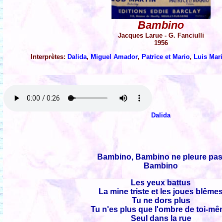
Bambino
Jacques Larue - G. Fanciulli
1956
Interprètes:
Dalida
,
Miguel Amador
,
Patrice et Mario
,
Luis Mar
Dalida
Bambino, Bambino ne pleure pas
Bambino
Les yeux battus
La mine triste et les joues blême
Tu ne dors plus
Tu n'es plus que l'ombre de toi-m
Seul dans la rue