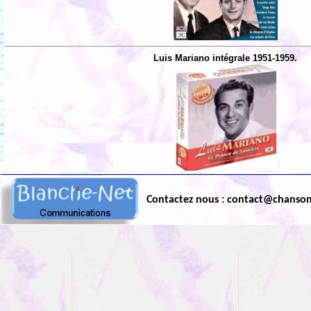
Luis Mariano intégrale 1951-1959.
Contactez nous : contact@chanso