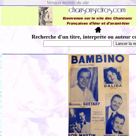
Recherche d'un titre, interprète ou auteur c