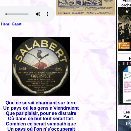
Fred
orche
Henri Garat
H
Que ce serait charmant sur terre
Un pays où les gens n'viendraient
Les 
Que par plaisir, pour se distraire
Par 
Où dans ce but tout serait fait.
Combien ce serait sympathique
Un pays où l'on n's'occuperait