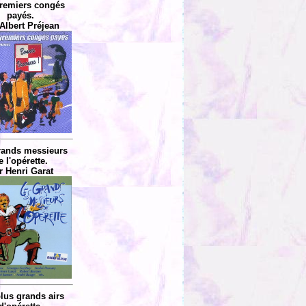
remiers congés
payés.
Albert Préjean
rands messieurs
e l'opérette.
r Henri Garat
lus grands airs