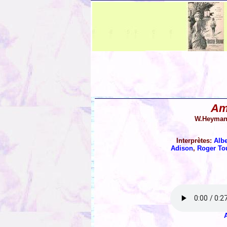
Am
W.Heymans
Interprètes:
Albe
Adison
,
Roger To