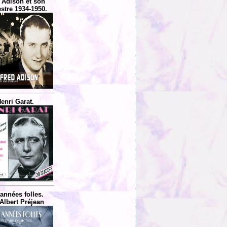
 Adison et son
stre 1934-1950.
enri Garat.
années folles.
Albert Préjean