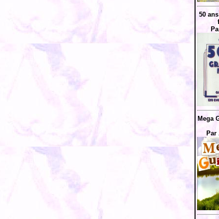
50 ans
Pa
Mega G
Par 