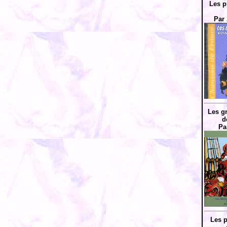
Les p
Par 
Les g
d
Pa
Les p