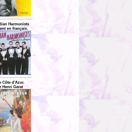
ian Harmonists
ent en français.
..
e Côte d'Azur.
r Henri Garat