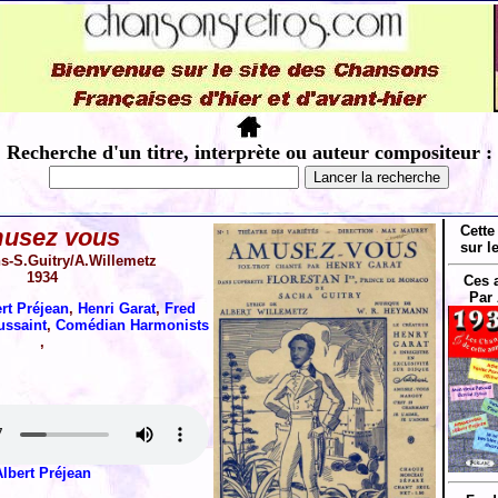
Recherche d'un titre, interprète ou auteur compositeur :
Cette
usez vous
sur l
-S.Guitry/A.Willemetz
1934
Ces 
Par 
rt Préjean
,
Henri Garat
,
Fred
ussaint
,
Comédian Harmonists
,
Albert Préjean