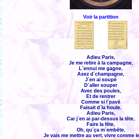
Voir la partition
Adieu Paris,
Je me retire à la campagne,
L´ennui me gagne,
Asez d´champagne,
J´en ai soupé
D´aller souper
Avec des poules,
Et de rentrer
Comme si l´pavé
Faisait d´la houle.
Adieu Paris,
Car j´en ai par-dessus la tête,
Faire la fête,
Oh, qu´ça m´embête,
Je vais me mettre au vert, vivre comme l