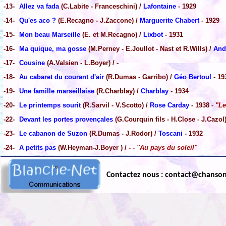
-13-
Allez va fada
(C.Labite - Franceschini) /
Lafontaine
- 1929
-14-
Qu'es aco ?
(E.Recagno - J.Zaccone) /
Marguerite Chabert
- 1929
-15-
Mon beau Marseille
(E. et M.Recagno) /
Lixbot
- 1931
-16-
Ma quique, ma gosse
(M.Perney - E.Joullot - Nast et R.Wills) /
And
-17-
Cousine
(A.Valsien - L.Boyer) / -
-18-
Au cabaret du courant d'air
(R.Dumas - Garribo) /
Géo Bertoul
- 19
-19-
Une famille marseillaise
(R.Charblay) /
Charblay
- 1934
-20-
Le printemps sourit
(R.Sarvil - V.Scotto) /
Rose Carday
- 1938
- "Le
-22-
Devant les portes provençales
(G.Courquin fils - H.Close - J.Cazol
-23-
Le cabanon de Suzon
(R.Dumas - J.Rodor) /
Toscani
- 1932
-24-
A petits pas
(W.Heyman-J.Boyer ) / -
- "Au pays du soleil"
Contactez nous : contact@chanso