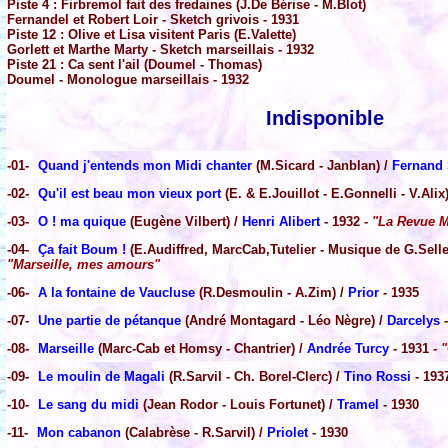
Piste 4 : Firbremol fait des fredaines (J.De Bérise - M.Blot)
Fernandel et Robert Loir - Sketch grivois - 1931
Piste 12 : Olive et Lisa visitent Paris (E.Valette)
Gorlett et Marthe Marty - Sketch marseillais - 1932
Piste 21 : Ca sent l'ail (Doumel - Thomas)
Doumel - Monologue marseillais - 1932
Indisponible
-01-
Quand j'entends mon Midi chanter
(M.Sicard - Janblan) /
Fernand
-02-
Qu'il est beau mon vieux port
(E. & E.Jouillot - E.Gonnelli - V.Alix
-03-
O ! ma quique
(Eugène Vilbert) /
Henri Alibert
- 1932
- "La Revue M
-04-
Ça fait Boum !
(E.Audiffred, MarcCab,Tutelier - Musique de G.Selle
"Marseille, mes amours"
-06-
A la fontaine de Vaucluse
(R.Desmoulin - A.Zim) /
Prior
- 1935
-07-
Une partie de pétanque
(André Montagard - Léo Nègre) /
Darcelys
-
-08-
Marseille
(Marc-Cab et Homsy - Chantrier) /
Andrée Turcy
- 1931
- 
-09-
Le moulin de Magali
(R.Sarvil - Ch. Borel-Clerc) /
Tino Rossi
- 193
-10-
Le sang du midi
(Jean Rodor - Louis Fortunet) /
Tramel
- 1930
-11-
Mon cabanon
(Calabrèse - R.Sarvil) /
Priolet
- 1930