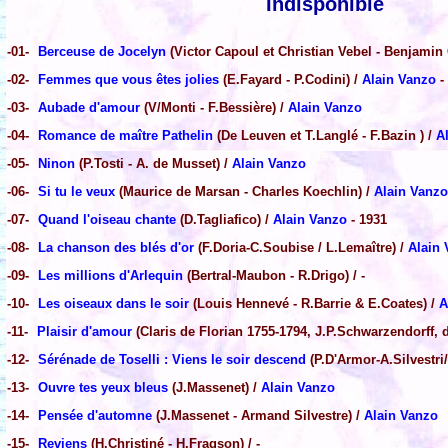
Indisponible
-01-
Berceuse de Jocelyn
(Victor Capoul et Christian Vebel - Benjamin
-02-
Femmes que vous êtes jolies
(E.Fayard - P.Codini) /
Alain Vanzo
-
-03-
Aubade d'amour
(V/Monti - F.Bessière) /
Alain Vanzo
-04-
Romance de maître Pathelin
(De Leuven et T.Langlé - F.Bazin ) /
A
-05-
Ninon
(P.Tosti - A. de Musset) /
Alain Vanzo
-06-
Si tu le veux
(Maurice de Marsan - Charles Koechlin) /
Alain Vanzo
-07-
Quand l'oiseau chante
(D.Tagliafico) /
Alain Vanzo
- 1931
-08-
La chanson des blés d'or
(F.Doria-C.Soubise / L.Lemaître) /
Alain
-09-
Les millions d'Arlequin
(Bertral-Maubon - R.Drigo) / -
-10-
Les oiseaux dans le soir
(Louis Hennevé - R.Barrie & E.Coates) /
A
-11-
Plaisir d'amour
(Claris de Florian 1755-1794, J.P.Schwarzendorff, di
-12-
Sérénade de Toselli : Viens le soir descend
(P.D'Armor-A.Silvestri/
-13-
Ouvre tes yeux bleus
(J.Massenet) /
Alain Vanzo
-14-
Pensée d'automne
(J.Massenet - Armand Silvestre) /
Alain Vanzo
-15-
Reviens
(H.Christiné - H.Fragson) / -