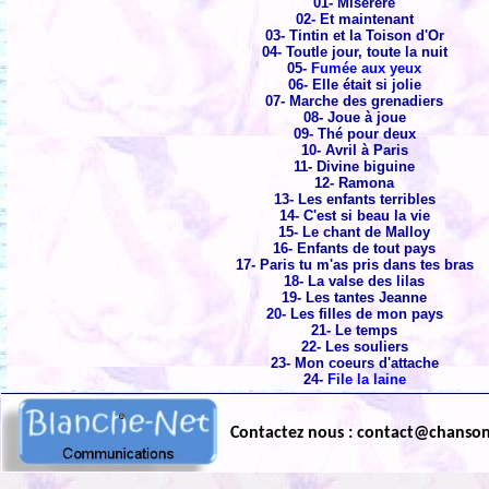
01- Miserere
02- Et maintenant
03- Tintin et la Toison d'Or
04- Toutle jour, toute la nuit
05-
Fumée aux yeux
06- Elle était si jolie
07- Marche des grenadiers
08- Joue à joue
09- Thé pour deux
10- Avril à Paris
11- Divine biguine
12- Ramona
13- Les enfants terribles
14- C'est si beau la vie
15- Le chant de Malloy
16- Enfants de tout pays
17- Paris tu m'as pris dans tes bras
18- La valse des lilas
19- Les tantes Jeanne
20- Les filles de mon pays
21- Le temps
22- Les souliers
23- Mon coeurs d'attache
24-
File la laine
Contactez nous : contact@chanso