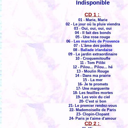
Indisponible
CD 1 :
01 - Marie, Marie
02 -
Le jour où la pluie viendra
03 - Oui, oui, oui, oui
04 - Il fait des bonds
05 - Une rose rouge
06 -
Les marchés de Provence
07 - L'âme des poètes
08 -
Ballade irlandaise
09 - Le jardin extraordinaire
10 - Croquemitoufle
11 - Tom Pilibi
12 - Pilou... Pilou... hé
13 - Moulin Rouge
14 - Dans ma prairie
15 - La mer
16- Je te promets
17- Une marguerite
18- Les feuilles mortes
19- Les voix du ciel
20- C'est si bon
21- Le premier rendez-vous
22- Mademoiselle de Paris
23- Clopin-Clopant
24- Paris je t'aime d'amour
CD 2 :