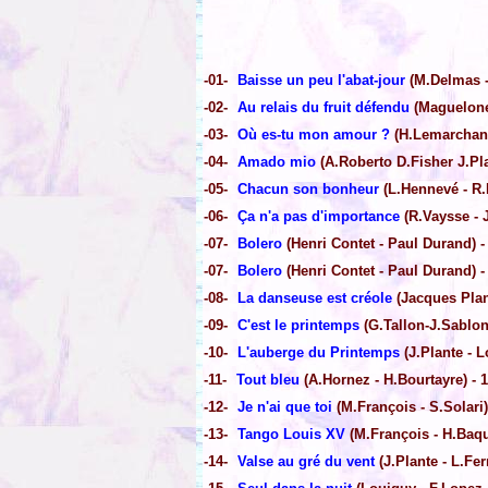
-01-
Baisse un peu l'abat-jour
(M.Delmas -
-02-
Au relais du fruit défendu
(Maguelone 
-03-
Où es-tu mon amour ?
(H.Lemarchand 
-04-
Amado mio
(A.Roberto D.Fisher J.Pla
-05-
Chacun son bonheur
(L.Hennevé - R.E
-06-
Ça n'a pas d'importance
(R.Vaysse - J
-07-
Bolero
(Henri Contet - Paul Durand) -
-07-
Bolero
(Henri Contet - Paul Durand) -
-08-
La danseuse est créole
(Jacques Plan
-09-
C'est le printemps
(G.Tallon-J.Sablon
-10-
L'auberge du Printemps
(J.Plante - L
-11-
Tout bleu
(A.Hornez - H.Bourtayre) - 
-12-
Je n'ai que toi
(M.François - S.Solari)
-13-
Tango Louis XV
(M.François - H.Baqu
-14-
Valse au gré du vent
(J.Plante - L.Ferr