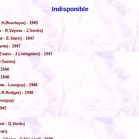
Indisponible
 H.Bourtayre) - 1945
- R.Vaysse - J.Sentis)
- E.Stern) - 1947
nte) - 1947
vans - J.Livingston) - 1947
.Sentis)
 1948
 1948
te - Louiguy) - 1946
-R.Rodger) - 1948
ouiguy)
1947
et - Q.Verdu)
ari)