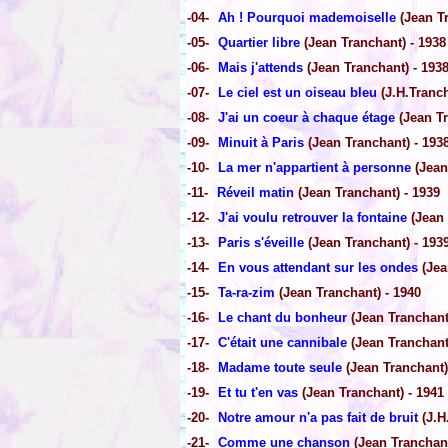
-04-
Ah ! Pourquoi mademoiselle
(Jean Tr
-05-
Quartier libre
(Jean Tranchant) - 1938
-06-
Mais j'attends
(Jean Tranchant) - 193
-07-
Le ciel est un oiseau bleu
(J.H.Tranch
-08-
J'ai un coeur à chaque étage
(Jean Tr
-09-
Minuit à Paris
(Jean Tranchant) - 193
-10-
La mer n'appartient à personne
(Jean
-11-
Réveil matin
(Jean Tranchant) - 1939
-12-
J'ai voulu retrouver la fontaine
(Jean 
-13-
Paris s'éveille
(Jean Tranchant) - 193
-14-
En vous attendant sur les ondes
(Jea
-15-
Ta-ra-zim
(Jean Tranchant) - 1940
-16-
Le chant du bonheur
(Jean Tranchant
-17-
C'était une cannibale
(Jean Tranchant
-18-
Madame toute seule
(Jean Tranchant)
-19-
Et tu t'en vas
(Jean Tranchant) - 1941
-20-
Notre amour n'a pas fait de bruit
(J.H
-21-
Comme une chanson
(Jean Tranchant