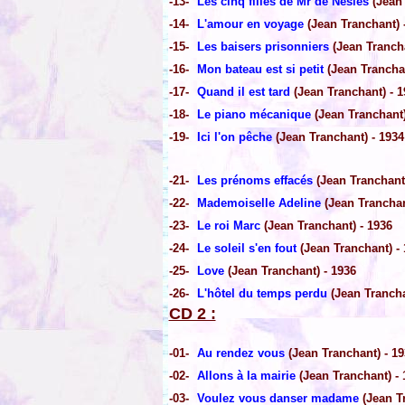
-13-
Les cinq filles de Mr de Nesles
(Jean
-14-
L'amour en voyage
(Jean Tranchant) 
-15-
Les baisers prisonniers
(Jean Trancha
-16-
Mon bateau est si petit
(Jean Tranchan
-17-
Quand il est tard
(Jean Tranchant) - 1
-18-
Le piano mécanique
(Jean Tranchant)
-19-
Ici l'on pêche
(Jean Tranchant) - 1934
-21-
Les prénoms effacés
(Jean Tranchant 
-22-
Mademoiselle Adeline
(Jean Tranchan
-23-
Le roi Marc
(Jean Tranchant) - 1936
-24-
Le soleil s'en fout
(Jean Tranchant) -
-25-
Love
(Jean Tranchant) - 1936
-26-
L'hôtel du temps perdu
(Jean Trancha
CD 2 :
-01-
Au rendez vous
(Jean Tranchant) - 19
-02-
Allons à la mairie
(Jean Tranchant) - 
-03-
Voulez vous danser madame
(Jean Tr