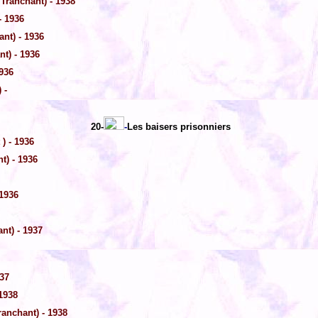
 Tranchant) - 1938
- 1936
nt) - 1936
t) - 1936
936
 -
20-
-
Les baisers prisonniers
) - 1936
t) - 1936
 1936
nt) - 1937
37
1938
anchant) - 1938