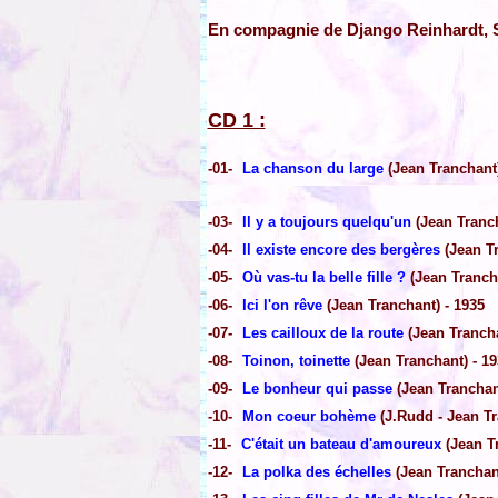
En compagnie de Django Reinhardt, St
CD 1 :
-01-
La chanson du large
(Jean Tranchant)
-03-
Il y a toujours quelqu'un
(Jean Tranch
-04-
Il existe encore des bergères
(Jean Tr
-05-
Où vas-tu la belle fille ?
(Jean Trancha
-06-
Ici l'on rêve
(Jean Tranchant) - 1935
-07-
Les cailloux de la route
(Jean Trancha
-08-
Toinon, toinette
(Jean Tranchant) - 19
-09-
Le bonheur qui passe
(Jean Tranchant
-10-
Mon coeur bohème
(J.Rudd - Jean Tr
-11-
C'était un bateau d'amoureux
(Jean Tr
-12-
La polka des échelles
(Jean Tranchant