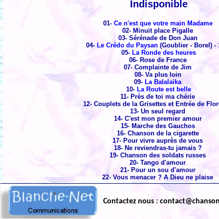
Indisponible
01-
Ce n'est que votre main Madame
02- Minuit place Pigalle
03- Sérénade de Don Juan
04-
Le Crédo du Paysan
(Goublier - Borel) -
05-
La Ronde des heures
06- Rose de France
07- Complainte de Jim
08- Va plus loin
09-
La Balalaika
10-
La Route est belle
11- Près de toi ma chérie
12- Couplets de la Grisettes et Entrée de Flo
13- Un seul regard
14- C'est mon premier amour
15- Marche des Gauchos
16- Chanson de la cigarette
17- Pour vivre auprès de vous
18- Ne reviendras-tu jamais ?
19- Chanson des soldats russes
20- Tango d'amour
21- Pour un sou d'amour
22- Vous menacer ? A Dieu ne plaise
Contactez nous : contact@chanso