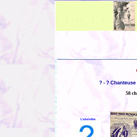
? - ? Chanteuse
58 ch
L'absinthe