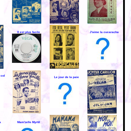
Il est plus facile
J'aime la cucaracha
 col
Le jour de la paie
a
Mam'zelle Myrtil