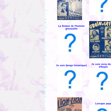
La femme de l'homme
grenouille
Je suis venu du
Je sais (tango historique)
d'Aspîn
Lorsque pap