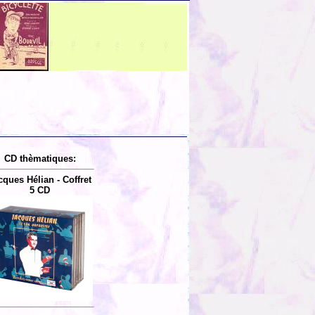
CD thèmatiques:
cques Hélian - Coffret
5 CD