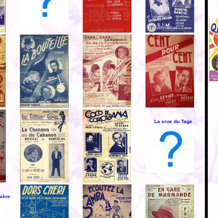
La crue du Tage
mière