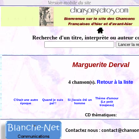
Recherche d'un titre, interprète ou auteur c
Marguerite Derval
4 chanson(s).
Retour à la liste
Thème d'amour
C'était une autre
Quand je suis
Si j'avais été un
(Le petit
époque
paf !
homme
troupeau)
CD thèmatiques:
Contactez nous : contact@chanso