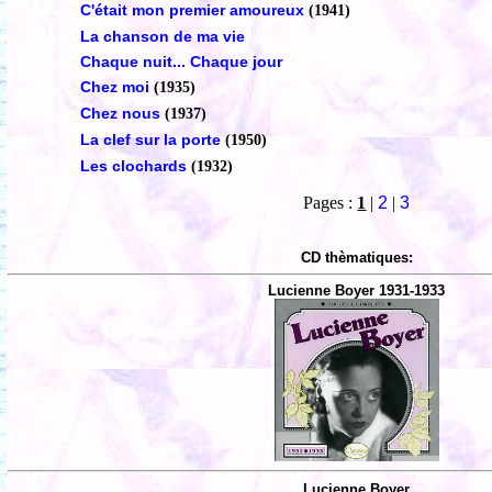
C'était mon premier amoureux
(1941)
La chanson de ma vie
Chaque nuit... Chaque jour
Chez moi
(1935)
Chez nous
(1937)
La clef sur la porte
(1950)
Les clochards
(1932)
Pages :
1
|
2
|
3
CD thèmatiques:
Lucienne Boyer 1931-1933
Lucienne Boyer