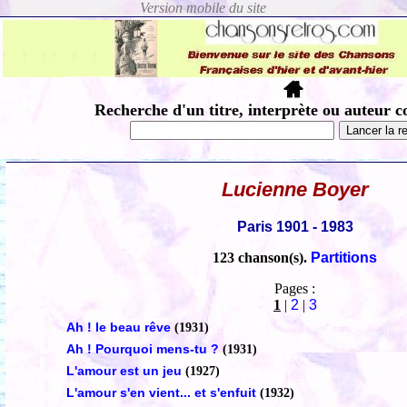
Recherche d'un titre, interprète ou auteur c
Lucienne Boyer
Paris 1901 - 1983
123 chanson(s).
Partitions
Pages :
1
|
2
|
3
Ah ! le beau rêve
(1931)
Ah ! Pourquoi mens-tu ?
(1931)
L'amour est un jeu
(1927)
L'amour s'en vient... et s'enfuit
(1932)