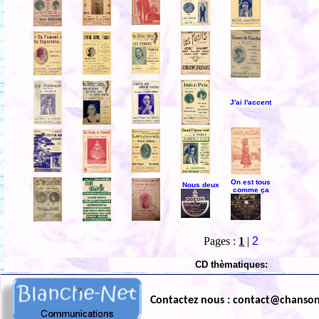
J'ai l'accent
On est tous
Nous deux
comme ça
Pages :
1
|
2
CD thèmatiques:
Contactez nous : contact@chanso